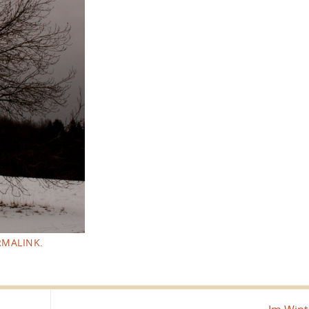
RMALINK
.