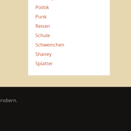
Politik
Punk
Reisen
Schule
Schweinchen
Shaney
Splatter
erobern.