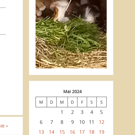
Mai 2024
M
D
M
D
F
S
S
1
2
3
4
5
6
7
8
9
10
11
12
hie
»
13
14
15
16
17
18
19