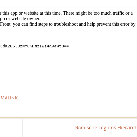
RMALINK
.
Römische Legions Hierarc