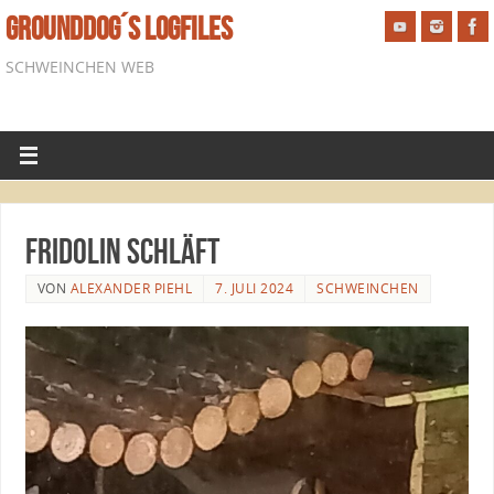
GROUNDDOG´S LOGFILES
SCHWEINCHEN WEB
Fridolin schläft
VON
ALEXANDER PIEHL
7. JULI 2024
SCHWEINCHEN