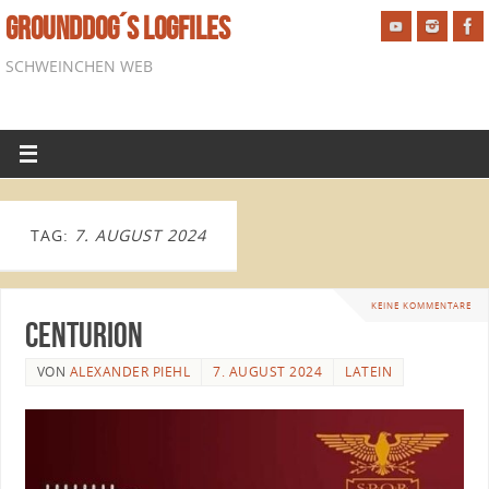
GROUNDDOG´S LOGFILES
SCHWEINCHEN WEB
TAG:
7. AUGUST 2024
KEINE KOMMENTARE
Centurion
VON
ALEXANDER PIEHL
7. AUGUST 2024
LATEIN