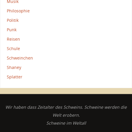
Musik
Philosophie
Politik
Punk
Reisen
Schule
Schweinchen
Shaney
Splatter
Wir haben dass Zeitalter des Schweins. Schweine werden die
Welt erobern.
Schweine im Weltall