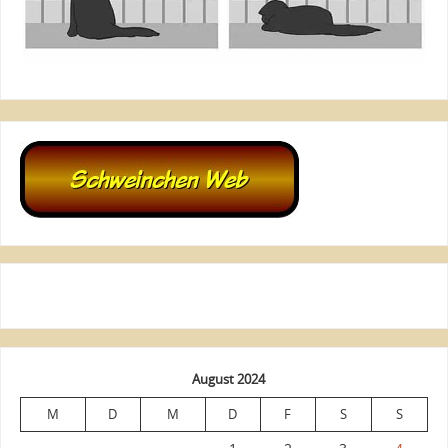
August 2024
M
D
M
D
F
S
S