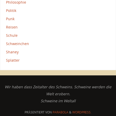
Philosophie
Politik
Punk
Reisen
Schule
Schweinchen
Shaney
Splatter
Wir haben dass Zeitalter des Schweins. Schweine werden die
Welt erobern.
Schweine im Weltall
PRÄSENTIERT VON
PARABOLA
&
WORDPRESS.