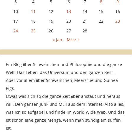
3
4
5
6
7
8
9
10
11
12
13
14
15
16
17
18
19
20
21
22
23
24
25
26
27
28
« Jan.
März »
Ein Blog über Schweinchen und Philosophie und die ganze
Welt. Das Leben, das Universum und den ganzen Rest.
Aber vor allem über Schweinchen, Meersäue und Guinea
Pigs.
Etwas was sich so die ganze Zeit über anstaut und heraus
will. Den ganzen Junk und Müll aus dem Internet. Also alles,
was ich so aufgabel und finde im World Wide Web. Und das
ist schon eine ganze Menge, wenn man ständig am surfen
ist.