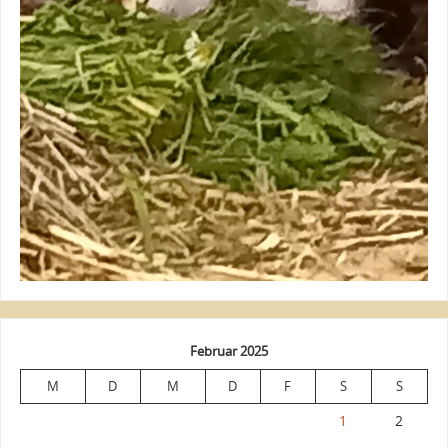
Februar 2025
M
D
M
D
F
S
S
1
2