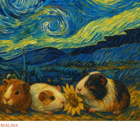
RMALINK
.