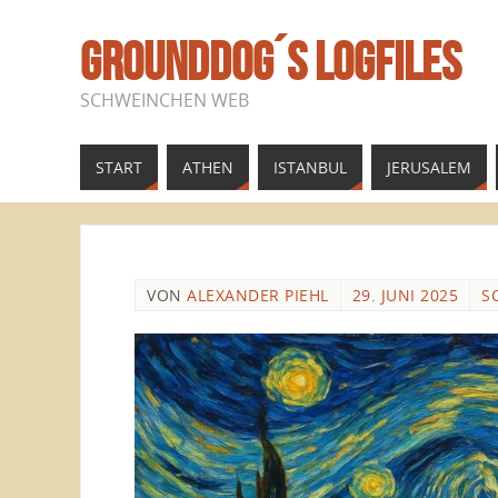
GROUNDDOG´S LOGFILES
SCHWEINCHEN WEB
START
ATHEN
ISTANBUL
JERUSALEM
VON
ALEXANDER PIEHL
29. JUNI 2025
S