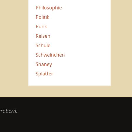
Philosophie
Politik
Punk
Reisen
Schule
Schweinchen
Shaney
Splatter
erobern.