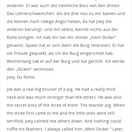
anderen. Er war auch der heimliche Boss von den dreien.
Das Lehrerschweinchen. Als die drei neu zu mir kamen und
die kleinen noch rießige Angst hatten, da hat Joey die
anderen beruhigt. Und ihn selbst, konnte nichts aus der
Ruhe bringen. Ich hab Ihn bei mir immer „mein Dicker“
genannt. Später hat er sich dann die Burg reserviert. Er hat
vor Freude gequiekt, als ich die Burg eingerichtet hab.
Wochenlang saß er auf der Burg und hat gechillt. Ich werde
den „Dicken“ vermissen.
Joey, Du fehlst.
Joe was a real big bruiser of a pig. He had a really thick
neck and was much stronger than the others. He was also
the secret boss of the three of them. The teacher pig. When
the three first came to me and the little ones were still
terrified, Joey calmed the others down. And nothing could
ruffle his feathers. I always called him „Mein Dicker.“ Later,