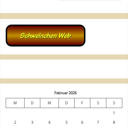
Februar 2026
M
D
M
D
F
S
S
1
2
3
4
5
6
7
8