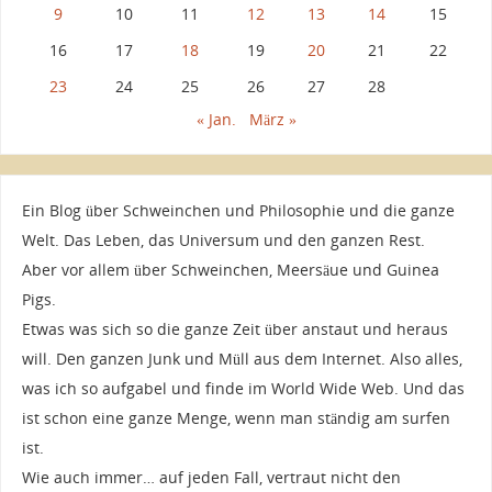
9
10
11
12
13
14
15
16
17
18
19
20
21
22
23
24
25
26
27
28
« Jan.
März »
Ein Blog über Schweinchen und Philosophie und die ganze
Welt. Das Leben, das Universum und den ganzen Rest.
Aber vor allem über Schweinchen, Meersäue und Guinea
Pigs.
Etwas was sich so die ganze Zeit über anstaut und heraus
will. Den ganzen Junk und Müll aus dem Internet. Also alles,
was ich so aufgabel und finde im World Wide Web. Und das
ist schon eine ganze Menge, wenn man ständig am surfen
ist.
Wie auch immer… auf jeden Fall, vertraut nicht den