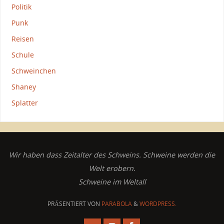
Politik
Punk
Reisen
Schule
Schweinchen
Shaney
Splatter
Wir haben dass Zeitalter des Schweins. Schweine werden die
Welt erobern.
Schweine im Weltall
PRÄSENTIERT VON
PARABOLA
&
WORDPRESS.